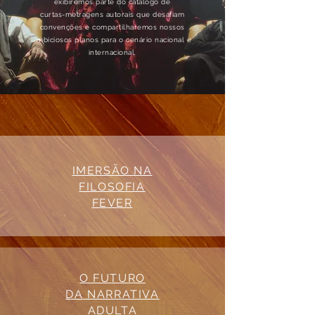
exibiremos parte do catálogo de
curtas-metragens autorais que desafiam
convenções e compartilharemos nossos
ambiciosos planos para o cenário nacional e
internacional.
IMERSÃO NA
FILOSOFIA
FEVER
O FUTURO
DA NARRATIVA
ADULTA