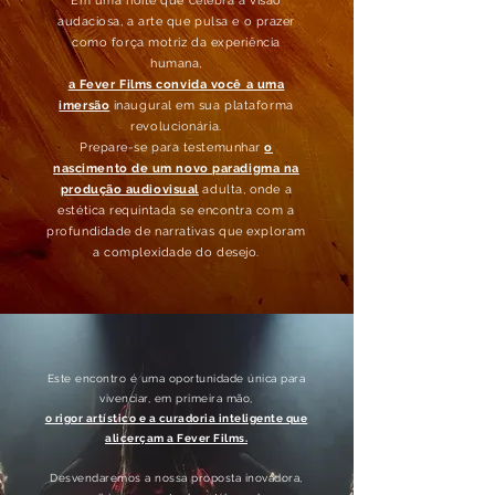
Em uma noite que celebra a visão
audaciosa, a arte que pulsa e o prazer
como força motriz da experiência
humana,
a Fever Films convida você a uma
imersão
inaugural em sua plataforma
revolucionária.
Prepare-se para testemunhar
o
nascimento de um novo paradigma na
produção audiovisual
adulta, onde a
estética requintada se encontra com a
profundidade de narrativas que exploram
a complexidade do desejo.
Este encontro é uma oportunidade única para
vivenciar, em primeira mão,
o rigor artístico e a curadoria inteligente que
alicerçam a Fever Films.
Desvendaremos a nossa proposta inovadora,